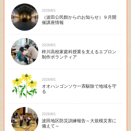
2026/8/1
（波田公民館からのお知らせ）９月開
催講座情報
2026/8/1
梓川高校家庭科授業を支えるエプロン
制作ボランティア
2026/8/1
オオハンゴンソウ一斉駆除で地域を守
る
2026/8/1
波田地区防災訓練報告～大規模災害に
備えて～