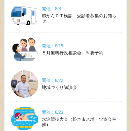
開催：8/8
肺がんＣＴ検診 受診者募集のお知ら
せ
開催：8/19
８月無料行政相談会 ※要予約
開催：8/22
地域づくり講演会
開催：8/23
水泳競技大会（松本市スポーツ協会主
催）