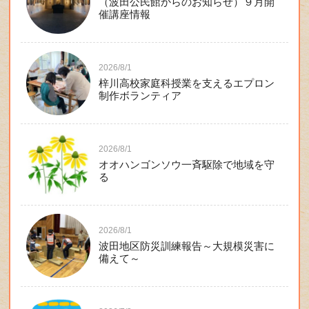
（波田公民館からのお知らせ）９月開
催講座情報
2026/8/1
梓川高校家庭科授業を支えるエプロン
制作ボランティア
2026/8/1
オオハンゴンソウ一斉駆除で地域を守
る
2026/8/1
波田地区防災訓練報告～大規模災害に
備えて～