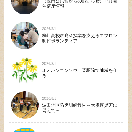
（波田公民館からのお知らせ）９月開
催講座情報
2026/8/1
梓川高校家庭科授業を支えるエプロン
制作ボランティア
2026/8/1
オオハンゴンソウ一斉駆除で地域を守
る
2026/8/1
波田地区防災訓練報告～大規模災害に
備えて～