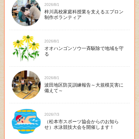
2026/8/1
梓川高校家庭科授業を支えるエプロン
制作ボランティア
2026/8/1
オオハンゴンソウ一斉駆除で地域を守
る
2026/8/1
波田地区防災訓練報告～大規模災害に
備えて～
2026/7/3
（松本市スポーツ協会からのお知ら
せ）水泳競技大会を開催します！