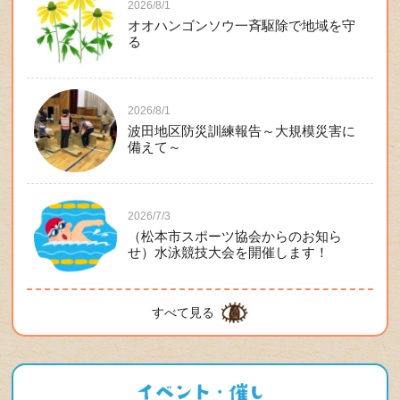
2026/8/1
オオハンゴンソウ一斉駆除で地域を守
る
2026/8/1
波田地区防災訓練報告～大規模災害に
備えて～
2026/7/3
（松本市スポーツ協会からのお知ら
せ）水泳競技大会を開催します！
すべて見る