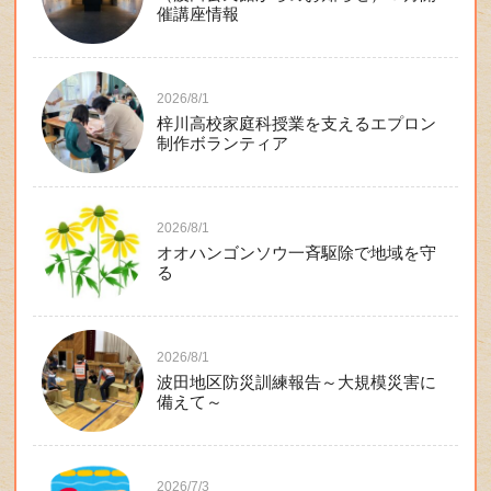
催講座情報
2026/8/1
梓川高校家庭科授業を支えるエプロン
制作ボランティア
2026/8/1
オオハンゴンソウ一斉駆除で地域を守
る
2026/8/1
波田地区防災訓練報告～大規模災害に
備えて～
2026/7/3