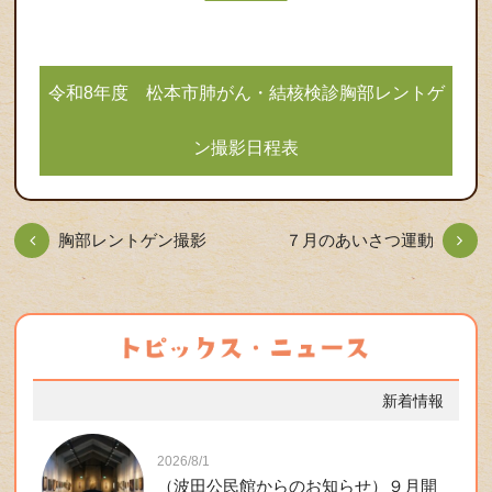
令和8年度 松本市肺がん・結核検診胸部レントゲ
ン撮影日程表
胸部レントゲン撮影
７月のあいさつ運動
新着情報
2026/8/1
（波田公民館からのお知らせ）９月開