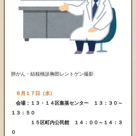
肺がん・結核検診胸部レントゲン撮影
６月１７日（水）
会場：１３・１４区集落センター １３：３０～
１３：５０
１５区町内公民館
１４：００～１４：３
０