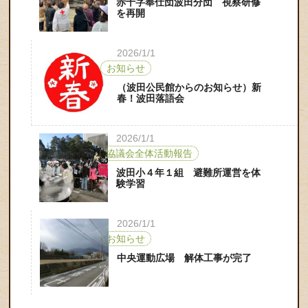
赤十字奉仕団波田分団 視察研修
を再開
2026/1/1
お知らせ
（波田公民館からのお知らせ）新
春！波田落語会
2026/1/1
協議会全体活動報告
波田小４年１組 避難所運営を体
験学習
2026/1/1
お知らせ
中央運動広場 解体工事が完了